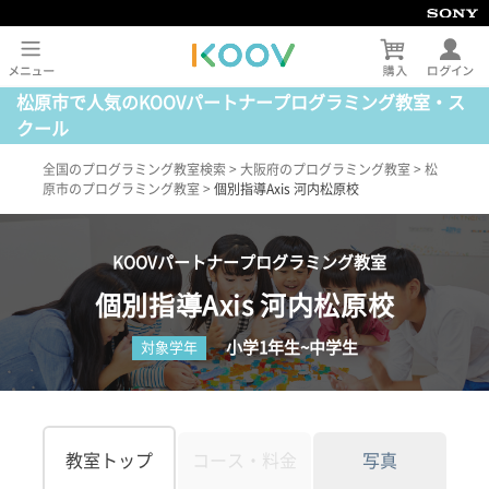
松原市で人気のKOOVパートナープログラミング教室・ス
クール
全国のプログラミング教室検索
>
大阪府のプログラミング教室
>
松
原市のプログラミング教室
>
個別指導Axis 河内松原校
KOOVパートナープログラミング教室
個別指導Axis 河内松原校
小学1年生~中学生
対象学年
教室トップ
コース・料金
写真