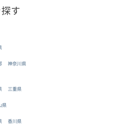
を探す
県
都
神奈川県
県
三重県
山県
県
香川県