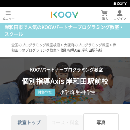
岸和田市で人気のKOOVパートナープログラミング教室・
スクール
全国のプログラミング教室検索
>
大阪府のプログラミング教室
>
岸
和田市のプログラミング教室
>
個別指導Axis 岸和田駅前校
KOOVパートナープログラミング教室
個別指導Axis 岸和田駅前校
小学1年生~中学生
対象学年
教室トップ
コース・料金
写真