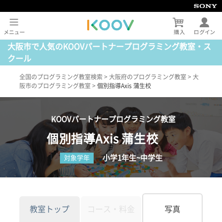
大阪市で人気のKOOVパートナープログラミング教室・ス
クール
全国のプログラミング教室検索
>
大阪府のプログラミング教室
>
大
阪市のプログラミング教室
>
個別指導Axis 蒲生校
KOOVパートナープログラミング教室
個別指導Axis 蒲生校
小学1年生~中学生
対象学年
教室トップ
コース・料金
写真