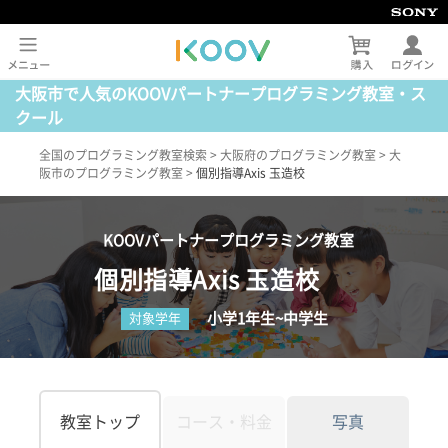
大阪市で人気のKOOVパートナープログラミング教室・ス
クール
全国のプログラミング教室検索
>
大阪府のプログラミング教室
>
大
阪市のプログラミング教室
>
個別指導Axis 玉造校
KOOVパートナープログラミング教室
個別指導Axis 玉造校
小学1年生~中学生
対象学年
教室トップ
コース・料金
写真