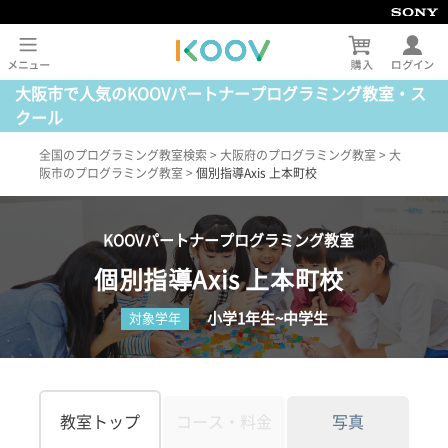
大阪市で人気のKOOVパートナープログラミング教室・ス
クール
全国のプログラミング教室検索
>
大阪府のプログラミング教室
>
大
阪市のプログラミング教室
>
個別指導Axis 上本町校
KOOVパートナープログラミング教室
個別指導Axis 上本町校
小学1年生~中学生
対象学年
教室トップ
コース・料金
写真