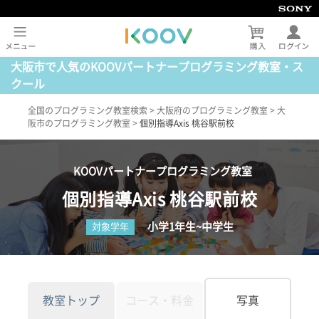
大阪市で人気のKOOVパートナープログラミング教室・ス
クール
全国のプログラミング教室検索
>
大阪府のプログラミング教室
>
大
阪市のプログラミング教室
>
個別指導Axis 桃谷駅前校
KOOVパートナープログラミング教室
個別指導Axis 桃谷駅前校
小学1年生~中学生
対象学年
教室トップ
コース・料金
写真