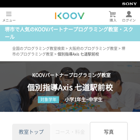
堺市で人気のKOOVパートナープログラミング教室・スク
ール
全国のプログラミング教室検索
>
大阪府のプログラミング教室
>
堺
市のプログラミング教室
>
個別指導Axis 七道駅前校
KOOVパートナープログラミング教室
個別指導Axis 七道駅前校
小学1年生~中学生
対象学年
教室トップ
コース・料金
写真