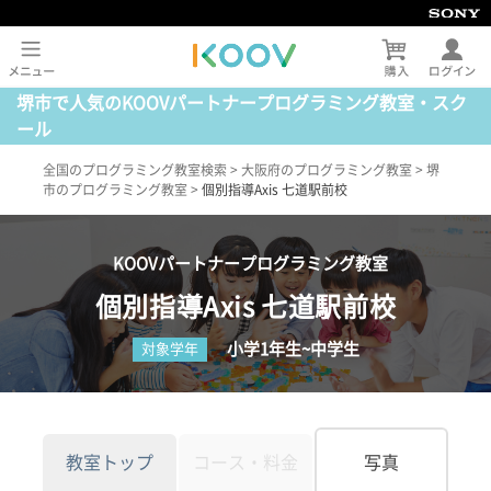
堺市で人気のKOOVパートナープログラミング教室・スク
ール
全国のプログラミング教室検索
>
大阪府のプログラミング教室
>
堺
市のプログラミング教室
>
個別指導Axis 七道駅前校
KOOVパートナープログラミング教室
個別指導Axis 七道駅前校
小学1年生~中学生
対象学年
教室トップ
コース・料金
写真