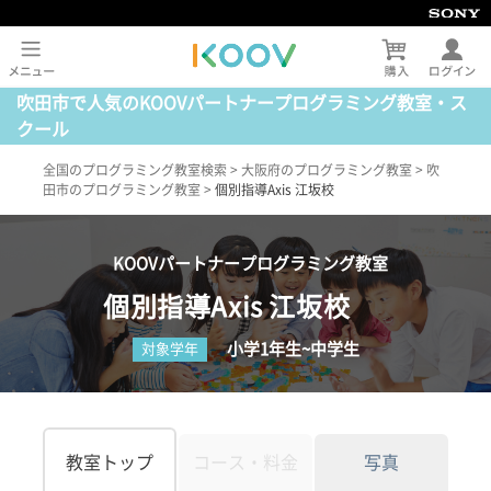
吹田市で人気のKOOVパートナープログラミング教室・ス
クール
全国のプログラミング教室検索
>
大阪府のプログラミング教室
>
吹
田市のプログラミング教室
>
個別指導Axis 江坂校
KOOVパートナープログラミング教室
個別指導Axis 江坂校
小学1年生~中学生
対象学年
教室トップ
コース・料金
写真