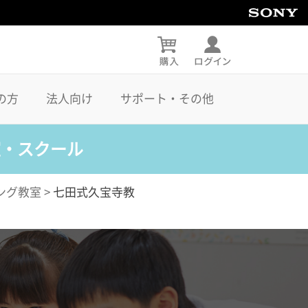
の方
法人向け
サポート・その他
室・スクール
ング教室
>
七田式久宝寺教