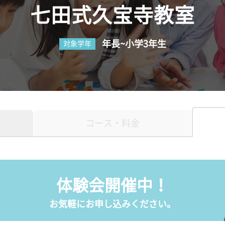
七田式久宝寺教室
年長~小学3年生
対象学年
コース・料金
体験会開催中！
お気軽にお申し込みください。