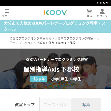
大分市で人気のKOOVパートナープログラミング教室・ス
クール
全国のプログラミング教室検索
>
大分県のプログラミング教室
>
大
分市のプログラミング教室
>
個別指導Axis 下郡校
KOOVパートナープログラミング教室
個別指導Axis 下郡校
小学1年生~中学生
対象学年
教室トップ
コース・料金
写真