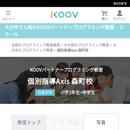
大分市で人気のKOOVパートナープログラミング教室・ス
クール
全国のプログラミング教室検索
>
大分県のプログラミング教室
>
大
分市のプログラミング教室
>
個別指導Axis 森町校
KOOVパートナープログラミング教室
個別指導Axis 森町校
小学1年生~中学生
対象学年
教室トップ
コース・料金
写真