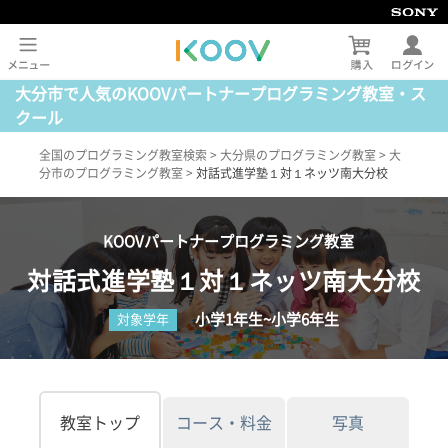
大分市で人気のKOOVパートナープログラミング教室・ス
クール
全国のプログラミング教室検索
>
大分県のプログラミング教室
>
大
分市のプログラミング教室
>
対話式進学塾１対１ネッツ南大分校
KOOVパートナープログラミング教室
対話式進学塾１対１ネッツ南大分校
小学1年生~小学6年生
対象学年
教室トップ
コース・料金
写真