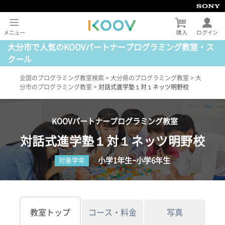
大分市で人気のKOOVパートナープログラミング教室・ス
クール
全国のプログラミング教室検索
>
大分県のプログラミング教室
>
大
分市のプログラミング教室
>
対話式進学塾１対１ネッツ明野校
KOOVパートナープログラミング教室
対話式進学塾１対１ネッツ明野校
小学1年生~小学6年生
対象学年
教室トップ
コース・料金
写真