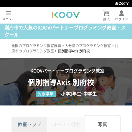
別府市で人気のKOOVパートナープログラミング教室・ス
クール
全国のプログラミング教室検索
>
大分県のプログラミング教室
>
別
府市のプログラミング教室
>
個別指導Axis 別府校
KOOVパートナープログラミング教室
個別指導Axis 別府校
小学1年生~中学生
対象学年
教室トップ
コース・料金
写真