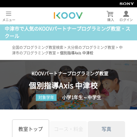
中津市で人気のKOOVパートナープログラミング教室・ス
クール
全国のプログラミング教室検索
>
大分県のプログラミング教室
>
中
津市のプログラミング教室
>
個別指導Axis 中津校
KOOVパートナープログラミング教室
個別指導Axis 中津校
小学1年生～中学生
対象学年
教室トップ
コース・料金
写真