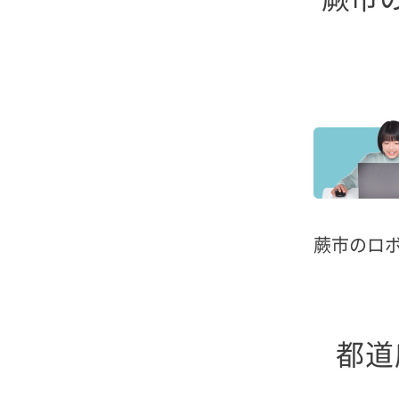
蕨市のロ
都道