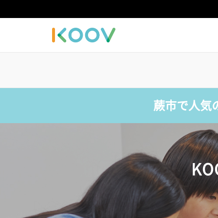
蕨市で人気
K