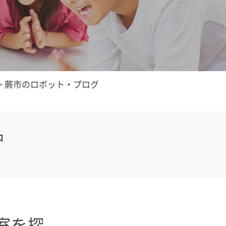
>
蕨市のロボット・プログ
中
室を探