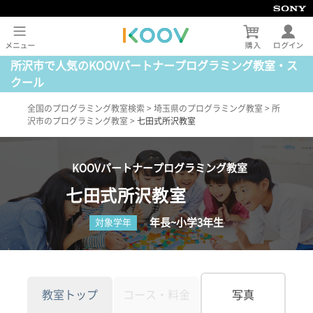
所沢市で人気のKOOVパートナープログラミング教室・ス
クール
全国のプログラミング教室検索
>
埼玉県のプログラミング教室
>
所
沢市のプログラミング教室
>
七田式所沢教室
KOOVパートナープログラミング教室
七田式所沢教室
年長~小学3年生
対象学年
教室トップ
コース・料金
写真