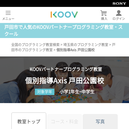
戸田市で人気のKOOVパートナープログラミング教室・ス
クール
全国のプログラミング教室検索
>
埼玉県のプログラミング教室
>
戸
田市のプログラミング教室
>
個別指導Axis 戸田公園校
KOOVパートナープログラミング教室
個別指導Axis 戸田公園校
小学1年生~中学生
対象学年
教室トップ
コース・料金
写真