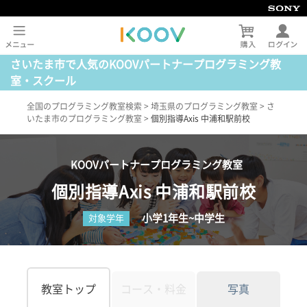
さいたま市で人気のKOOVパートナープログラミング教
室・スクール
全国のプログラミング教室検索
>
埼玉県のプログラミング教室
>
さ
いたま市のプログラミング教室
>
個別指導Axis 中浦和駅前校
KOOVパートナープログラミング教室
個別指導Axis 中浦和駅前校
小学1年生~中学生
対象学年
教室トップ
コース・料金
写真