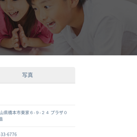
写真
山県橋本市東家６-９-２４ プラザ０
階
-33-6776