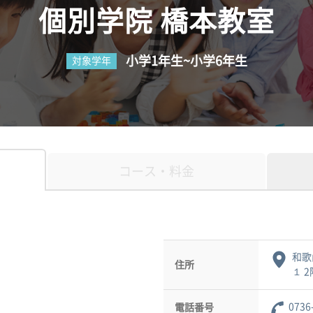
個別学院 橋本教室
小学1年生~小学6年生
対象学年
コース・料金
和歌
住所
１ 2
0736
電話番号