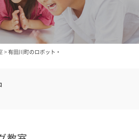
室
>
有田川町のロボット・
中
グ教室