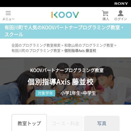
有田川町で人気のKOOVパートナープログラミング教室・
スクール
全国のプログラミング教室検索
>
和歌山県のプログラミング教室
>
有田川町のプログラミング教室
>
個別指導Axis 藤並校
KOOVパートナープログラミング教室
個別指導Axis 藤並校
小学1年生~中学生
対象学年
教室トップ
コース・料金
写真