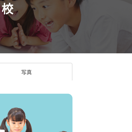
ち校
写真