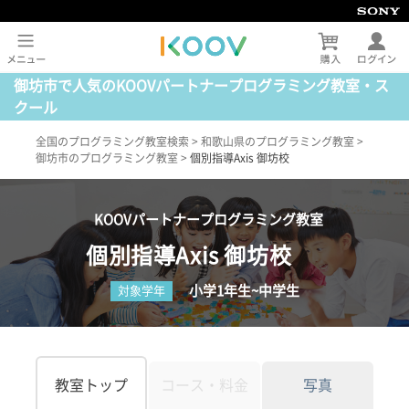
御坊市で人気のKOOVパートナープログラミング教室・ス
クール
全国のプログラミング教室検索
>
和歌山県のプログラミング教室
>
御坊市のプログラミング教室
>
個別指導Axis 御坊校
KOOVパートナープログラミング教室
個別指導Axis 御坊校
小学1年生~中学生
対象学年
教室トップ
コース・料金
写真