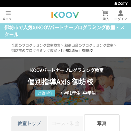
御坊市で人気のKOOVパートナープログラミング教室・ス
クール
全国のプログラミング教室検索
>
和歌山県のプログラミング教室
>
御坊市のプログラミング教室
>
個別指導Axis 御坊校
KOOVパートナープログラミング教室
個別指導Axis 御坊校
小学1年生~中学生
対象学年
教室トップ
コース・料金
写真