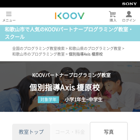
和歌山市で人気のKOOVパートナープログラミング教室・
スクール
全国のプログラミング教室検索
>
和歌山県のプログラミング教室
>
和歌山市のプログラミング教室
>
個別指導Axis 榎原校
KOOVパートナープログラミング教室
個別指導Axis 榎原校
小学1年生~中学生
対象学年
教室トップ
コース・料金
写真