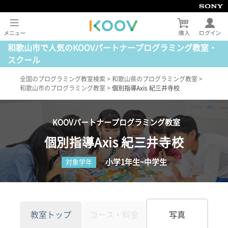
和歌山市で人気のKOOVパートナープログラミング教室・
スクール
全国のプログラミング教室検索
>
和歌山県のプログラミング教室
>
和歌山市のプログラミング教室
>
個別指導Axis 紀三井寺校
KOOVパートナープログラミング教室
個別指導Axis 紀三井寺校
小学1年生~中学生
対象学年
教室トップ
コース・料金
写真