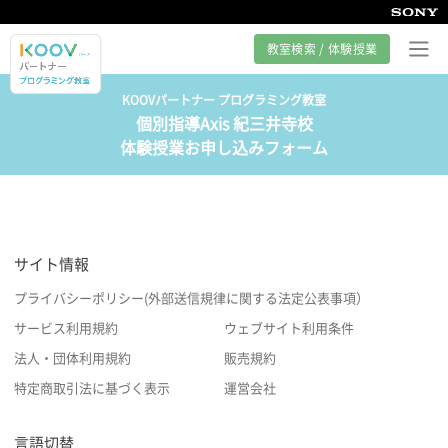
教室検索 / 体験授業
KOOVパートナー プログラミング教室
個別指導Axis 紀三井寺校
プログラミング教室とは
体験授業お申し込みフォーム
カリキュラム紹介
教室の様子
サイト情報
サポート
プライバシーポリシー(外部送信規律に関する法定公表事項）
サービス利用規約
ウェブサイト利用条件
法人・団体利用規約
販売規約
特定商取引法に基づく表示
運営会社
言語切替