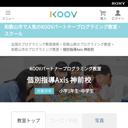
和歌山市で人気のKOOVパートナープログラミング教室・
スクール
全国のプログラミング教室検索
>
和歌山県のプログラミング教室
>
和歌山市のプログラミング教室
>
個別指導Axis 神前校
KOOVパートナープログラミング教室
個別指導Axis 神前校
小学1年生~中学生
対象学年
教室トップ
コース・料金
写真