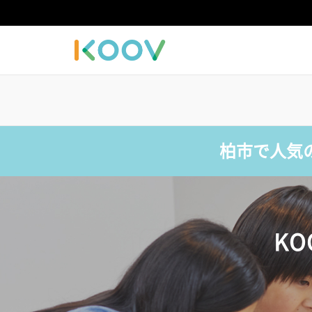
柏市で人気
K