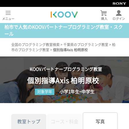
柏市で人気のKOOVパートナープログラミング教室・スク
ール
全国のプログラミング教室検索
>
千葉県のプログラミング教室
>
柏
市のプログラミング教室
>
個別指導Axis 柏明原校
KOOVパートナープログラミング教室
個別指導Axis 柏明原校
小学1年生~中学生
対象学年
教室トップ
コース・料金
写真