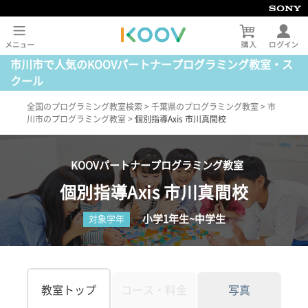
市川市で人気のKOOVパートナープログラミング教室・ス
クール
全国のプログラミング教室検索
>
千葉県のプログラミング教室
>
市
川市のプログラミング教室
>
個別指導Axis 市川真間校
KOOVパートナープログラミング教室
個別指導Axis 市川真間校
小学1年生~中学生
対象学年
教室トップ
コース・料金
写真