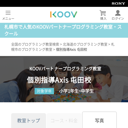
札幌市で人気のKOOVパートナープログラミング教室・ス
クール
全国のプログラミング教室検索
>
北海道のプログラミング教室
>
札
幌市のプログラミング教室
>
個別指導Axis 屯田校
KOOVパートナープログラミング教室
個別指導Axis 屯田校
小学1年生~中学生
対象学年
教室トップ
コース・料金
写真