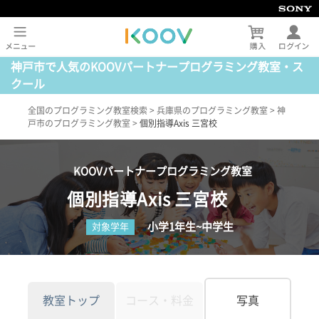
神戸市で人気のKOOVパートナープログラミング教室・ス
クール
全国のプログラミング教室検索
>
兵庫県のプログラミング教室
>
神
戸市のプログラミング教室
>
個別指導Axis 三宮校
KOOVパートナープログラミング教室
個別指導Axis 三宮校
小学1年生~中学生
対象学年
教室トップ
コース・料金
写真