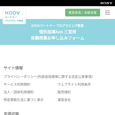
教室検索 / 体験授業
KOOVパートナー プログラミング教室
個別指導Axis 三宮校
プログラミング教室とは
体験授業お申し込みフォーム
カリキュラム紹介
教室の様子
サイト情報
サポート
プライバシーポリシー(外部送信規律に関する法定公表事項）
サービス利用規約
ウェブサイト利用条件
法人・団体利用規約
販売規約
特定商取引法に基づく表示
運営会社
言語切替