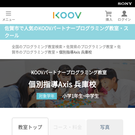
佐賀市で人気のKOOVパートナープログラミング教室・ス
クール
全国のプログラミング教室検索
>
佐賀県のプログラミング教室
>
佐
賀市のプログラミング教室
>
個別指導Axis 兵庫校
KOOVパートナープログラミング教室
個別指導Axis 兵庫校
小学1年生~中学生
対象学年
教室トップ
コース・料金
写真