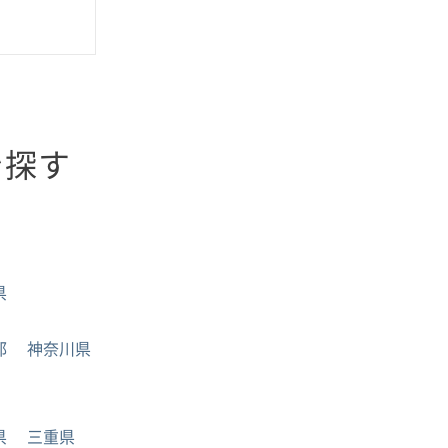
を探す
県
都
神奈川県
県
三重県