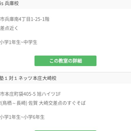
is 兵庫校
兵庫南4丁目1-25-1階
差点近く
小学1年生~中学生
この教室の詳細
塾１対１ネッツ本庄大崎校
本庄町袋405-5 旭ハイツ1F
線(鳥栖～長崎) 佐賀 大崎交差点のすぐそば
小学1年生~小学6年生