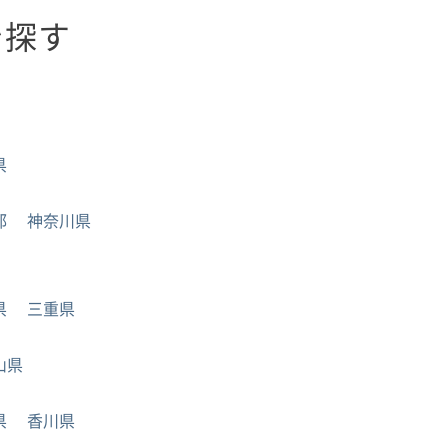
を探す
県
都
神奈川県
県
三重県
山県
県
香川県