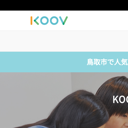
鳥取市で人気
K