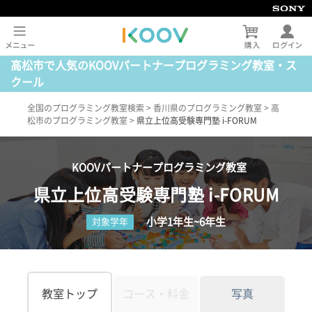
高松市で人気のKOOVパートナープログラミング教室・ス
クール
全国のプログラミング教室検索
>
香川県のプログラミング教室
>
高
松市のプログラミング教室
>
県立上位高受験専門塾 i-FORUM
KOOVパートナープログラミング教室
県立上位高受験専門塾 i-FORUM
小学1年生~6年生
対象学年
教室トップ
コース・料金
写真