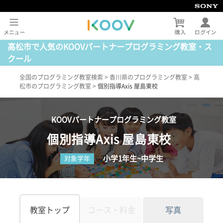
高松市で人気のKOOVパートナープログラミング教室・ス
クール
全国のプログラミング教室検索
>
香川県のプログラミング教室
>
高
松市のプログラミング教室
>
個別指導Axis 屋島東校
KOOVパートナープログラミング教室
個別指導Axis 屋島東校
小学1年生~中学生
対象学年
教室トップ
コース・料金
写真