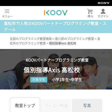
高松市で人気のKOOVパートナープログラミング教室・ス
クール
全国のプログラミング教室検索
>
香川県のプログラミング教室
>
高
松市のプログラミング教室
>
個別指導Axis 高松校
KOOVパートナープログラミング教室
個別指導Axis 高松校
小学1年生~中学生
対象学年
教室トップ
コース・料金
写真