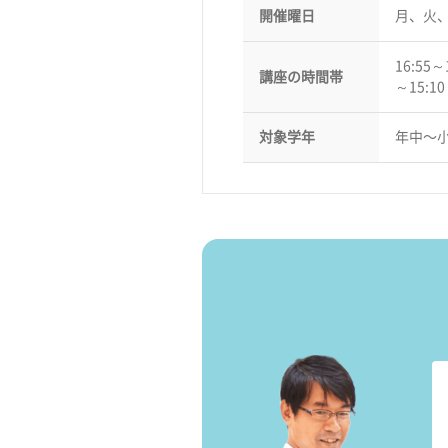
開催曜日
月、火
16:55～
講座の時間帯
～15:1
対象学年
年中〜小