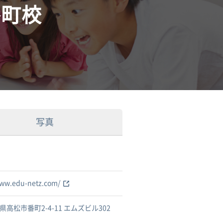
番町校
写真
www.edu-netz.com/
県高松市番町2-4-11 エムズビル302