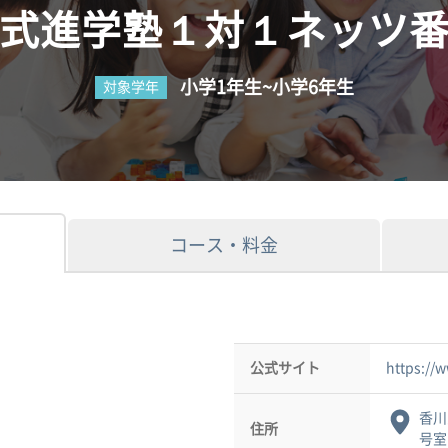
式進学塾１対１ネッツ
小学1年生~小学6年生
対象学年
コース・料金
公式サイト
https://
香川
住所
号室