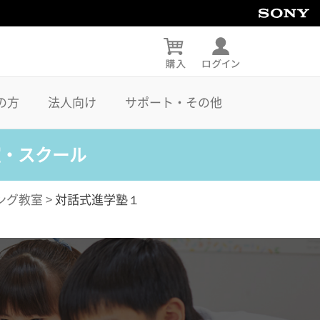
の方
法人向け
サポート・その他
室・スクール
ング教室
>
対話式進学塾１