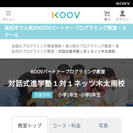
高松市で人気のKOOVパートナープログラミング教室・ス
クール
全国のプログラミング教室検索
>
香川県のプログラミング教室
>
高
松市のプログラミング教室
>
対話式進学塾１対１ネッツ木太南校
KOOVパートナープログラミング教室
対話式進学塾１対１ネッツ木太南校
小学1年生~小学6年生
対象学年
教室トップ
コース・料金
写真