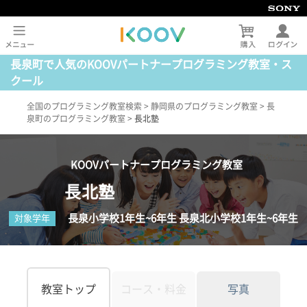
長泉町で人気のKOOVパートナープログラミング教室・ス
クール
全国のプログラミング教室検索
>
静岡県のプログラミング教室
>
長
泉町のプログラミング教室
>
長北塾
KOOVパートナープログラミング教室
長北塾
長泉小学校1年生~6年生 長泉北小学校1年生~6年生
対象学年
教室トップ
コース・料金
写真