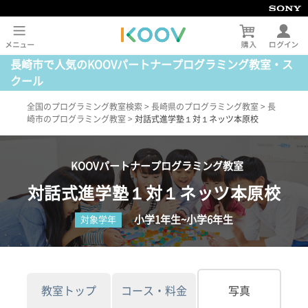
長崎市で人気のKOOVパートナープログラミング教室・ス
クール
全国のプログラミング教室検索
>
長崎県のプログラミング教室
>
長
崎市のプログラミング教室
>
対話式進学塾１対１ネッツ本原校
KOOVパートナープログラミング教室
対話式進学塾１対１ネッツ本原校
小学1年生~小学6年生
対象学年
教室トップ
コース・料金
写真