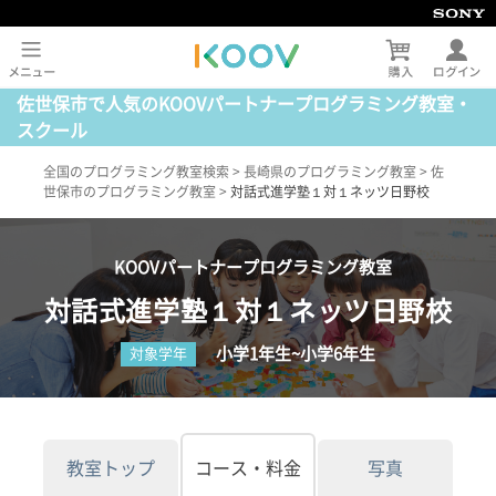
佐世保市で人気のKOOVパートナープログラミング教室・
スクール
全国のプログラミング教室検索
>
長崎県のプログラミング教室
>
佐
世保市のプログラミング教室
>
対話式進学塾１対１ネッツ日野校
KOOVパートナープログラミング教室
対話式進学塾１対１ネッツ日野校
小学1年生~小学6年生
対象学年
教室トップ
コース・料金
写真