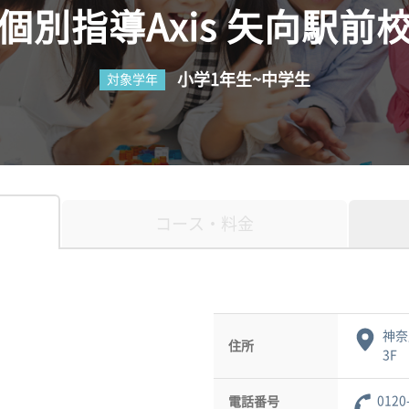
個別指導Axis 矢向駅前
小学1年生~中学生
対象学年
コース・料金
神奈
住所
3F
0120
電話番号