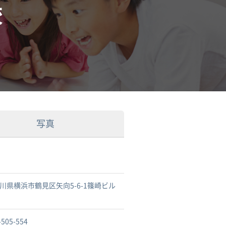
校
写真
川県横浜市鶴見区矢向5-6-1篠崎ビル
-505-554