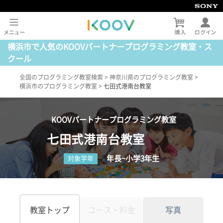
横浜市で人気のKOOVパートナープログラミング教室・ス
クール
全国のプログラミング教室検索
>
神奈川県のプログラミング教室
>
横浜市のプログラミング教室
>
七田式港南台教室
KOOVパートナープログラミング教室
七田式港南台教室
年長~小学3年生
対象学年
教室トップ
コース・料金
写真